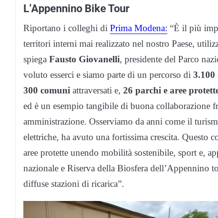
L’Appennino Bike Tour
Riportano i colleghi di
Prima Modena:
“È il più imp
territori interni mai realizzato nel nostro Paese, utiliz
spiega
Fausto Giovanelli
, presidente del Parco na
voluto esserci e siamo parte di un percorso di
3.100 
300 comuni
attraversati e,
26 parchi e aree protett
ed è un esempio tangibile di buona collaborazione fr
amministrazione. Osserviamo da anni come il turismo
elettriche, ha avuto una fortissima crescita. Questo 
aree protette unendo mobilità sostenibile, sport e, ap
nazionale e Riserva della Biosfera dell’Appennino to
diffuse stazioni di ricarica”.