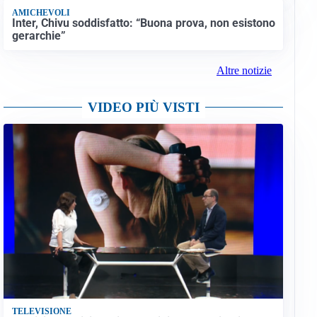
AMICHEVOLI
Inter, Chivu soddisfatto: “Buona prova, non esistono
gerarchie”
Altre notizie
VIDEO PIÙ VISTI
TELEVISIONE