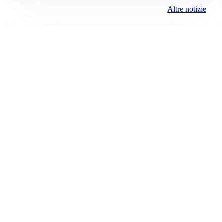
Altre notizie
AFFARE IN CHIUSURA
Barcellona, colpo Rodri: battuto il Real Madrid
MOTIVATO
Douglas Luiz dice no all’Everton e punta sulla
Juventus