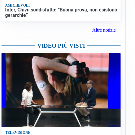
AMICHEVOLI
Inter, Chivu soddisfatto: “Buona prova, non esistono
gerarchie”
Altre notizie
VIDEO PIÙ VISTI
TELEVISIONE