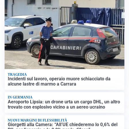
TRAGEDIA
Incidenti sul lavoro, operaio muore schiacciato da
alcune lastre di marmo a Carrara
IN GERMANIA
Aeroporto Lipsia: un drone urta un cargo DHL, un altro
trovato con esplosivo vicino a un aereo ucraino
NUOVI MARGINI DI FLESSIBILITÀ
Giorgetti alla Camera: “All’UE chiederemo lo 0,6% del