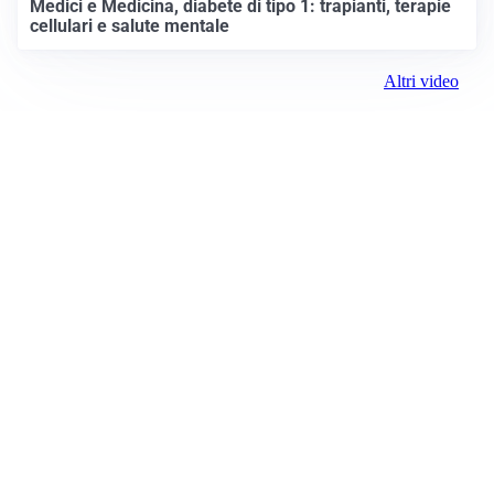
Medici e Medicina, diabete di tipo 1: trapianti, terapie
cellulari e salute mentale
Altri video
Prima Reggio Emilia
ROC:
15381
Editore:
Media (iN) Srl
Contatti
Email:
redazione@primareggioemilia.it