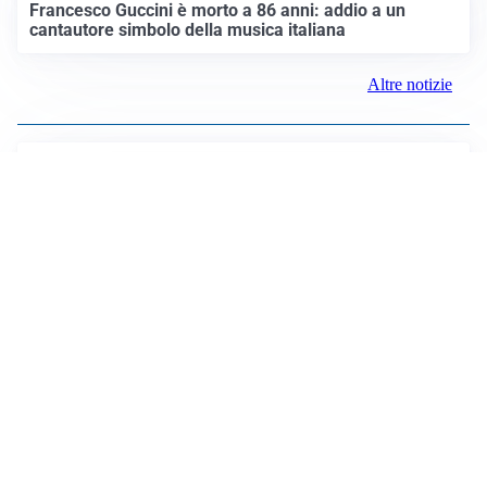
LUTTO
Francesco Guccini è morto a 86 anni: addio a un
cantautore simbolo della musica italiana
Altre notizie
IL NOME NUOVO
Napoli, Musso resta un’opzione per la porta
TITOLARE IN CAMPIONATO
Inter, tocca a Pio Esposito: Chivu gli affida l’attacco
LE PAROLE
Spalletti prepara la Juve: “Con l’Inter servirà essere
squadra”
LONTANO DALL'ITALIA
Vlahovic, rebus futuro: Besiktas e Atletico si
contendono il serbo