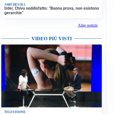
AMICHEVOLI
Inter, Chivu soddisfatto: “Buona prova, non esistono
gerarchie”
Altre notizie
VIDEO PIÙ VISTI
TELEVISIONE