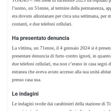
TOANO – Nel mese di dicembre 2023 ha ospitato pre
l’uomo, un 51enne, al termine della permanenza, appr
era dovuto allontanare per circa una settimana, per m
contanti, e due telefoni cellulari.
Ha presentato denuncia
La vittima, un 71enne, il 4 gennaio 2024 si è present
presentare denuncia di furto contro ignoti, in quanto
due telefoni cellulari, ma non c’erano in casa segni d
estranea che aveva avuto accesso alla sua unità abita
presso casa sua.
Le indagini
Le indagini svolte dai carabinieri della stazione di T