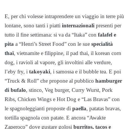
E, per chi volesse intraprendere un viaggio in terre più
lontane, sono tanti i piatti
internazionali
presenti per
tutto il fine settimana: si va da “Itaka” con
falafel e
pita
a “Henri’s Street Food” con le sue
specialità
thaï
, vietnamite e filippine, il pad thai, il korean corn
dog, i ravioli al vapore, gli involtini alle verdure,
l’eby fry, i
takoyaki
, i samossa e il bubble tea. E poi
“Truck & Roll” che propone al pubblico
hamburger
di bufalo
, stinco, Veg burger, Curry Wurst, Pork
Ribs, Chicken Wings e Hot Dog e “Las Bravas” con
le spagnoleggianti proposte di
paella
, patatas bravas,
tortilla spagnola con patate. E ancora “Awakte
Zaperoco” dove gustare golosi
burritos, tacos e