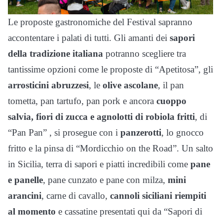
Le proposte gastronomiche del Festival sapranno
accontentare i palati di tutti. Gli amanti dei
sapori
della tradizione italiana
potranno scegliere tra
tantissime opzioni come le proposte di “Apetitosa”, gli
arrosticini abruzzesi
, le
olive ascolane
, il pan
tometta, pan tartufo, pan pork e ancora
cuoppo
salvia, fiori di zucca e agnolotti di robiola fritti
, di
“Pan Pan” , si prosegue con i
panzerotti
, lo gnocco
fritto e la pinsa di “Mordicchio on the Road”. Un salto
in Sicilia, terra di sapori e piatti incredibili come
pane
e panelle
, pane cunzato e pane con milza,
mini
arancini
, carne di cavallo,
cannoli siciliani riempiti
al momento
e cassatine presentati qui da “Sapori di