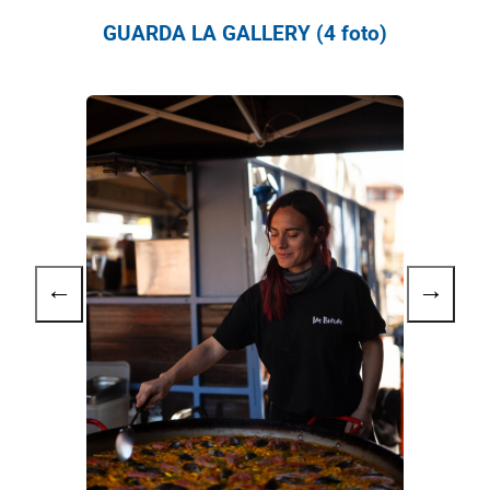
GUARDA LA GALLERY (4 foto)
←
→