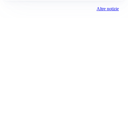
Altre notizie
AMICHEVOLI
Juventus-Inter, antipasto di Serie A: le probabili