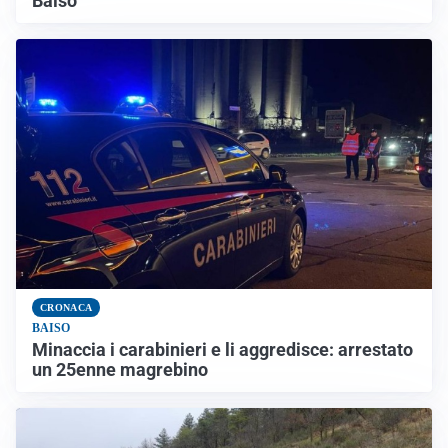
Baiso
CRONACA
BAISO
Minaccia i carabinieri e li aggredisce: arrestato
un 25enne magrebino