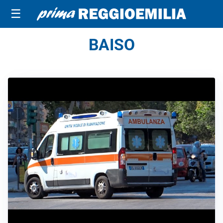
☰
BAISO