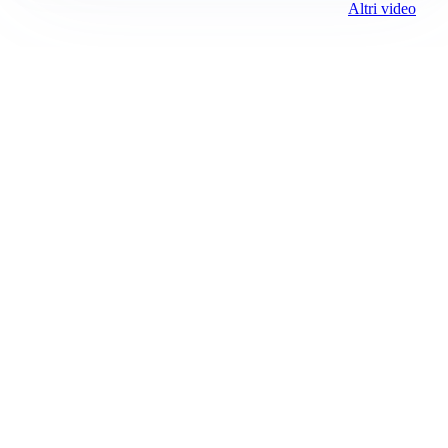
Altri video
Prima Reggio Emilia
ROC:
15381
Editore:
Media (iN) Srl
Contatti
Email:
redazione@primareggioemilia.it
Pubblicità