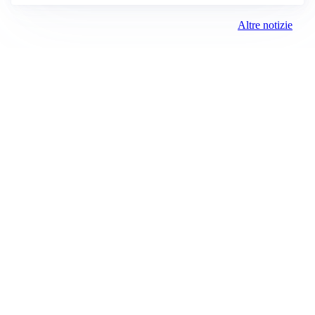
Altre notizie
AFFARE IN CHIUSURA
Barcellona, colpo Rodri: battuto il Real Madrid