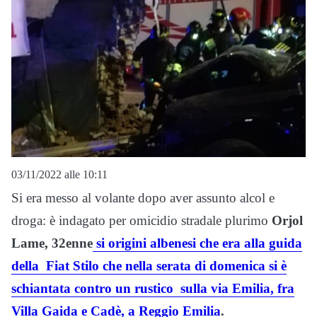
03/11/2022 alle 10:11
Si era messo al volante dopo aver assunto alcol e
droga: è indagato per omicidio stradale plurimo
Orjol
Lame, 32enne
si origini albenesi che era alla guida
della Fiat Stilo che nella serata di domenica si è
schiantata contro un rustico sulla via Emilia, fra
Villa Gaida e Cadè, a Reggio Emilia
.