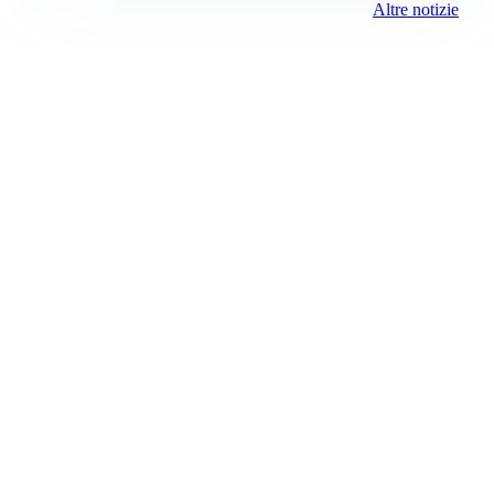
Altre notizie
AFFARE IN CHIUSURA
Barcellona, colpo Rodri: battuto il Real Madrid