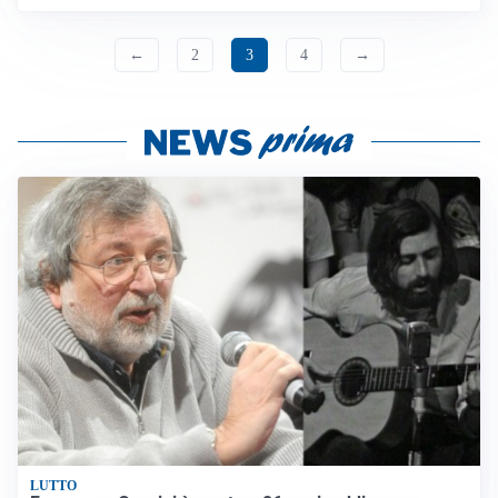
←
2
3
4
→
LUTTO