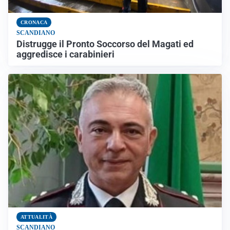
CRONACA
SCANDIANO
Distrugge il Pronto Soccorso del Magati ed
aggredisce i carabinieri
ATTUALITÀ
SCANDIANO